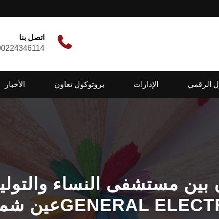
اتصل بنا
00224346114
ل الرقمي
الإدارات
بروتوكول تعاون
الأخبار
ن بين مستشفى النساء والتول
ةGENERAL ELECTRIC ALKA