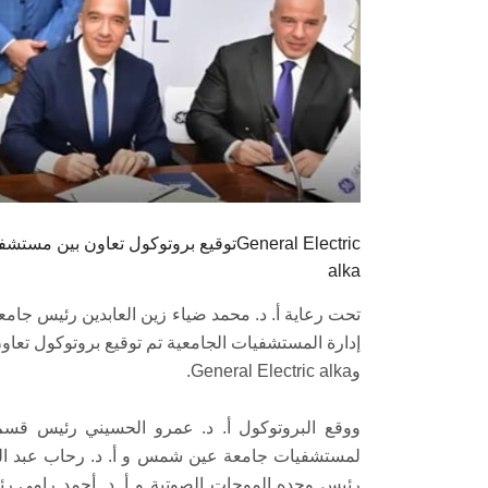
توقيع بروتوكول تعاون بين مستشفى الن
alka
تحت رعاية أ. د. محمد ضياء زين العابدين رئيس جا
إدارة المستشفيات الجامعية تم توقيع بروتوكول تع
وGeneral Electric alka.
ووقع البروتوكول أ. د. عمرو الحسيني رئيس قسم 
لمستشفيات جامعة عين شمس و أ. د. رحاب عبد الرح
رئيس وحده الموجات الصوتية و أ. د. أحمد رامي 