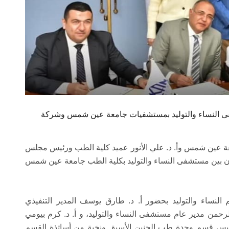
ساء والتوليد بمستشفيات جامعة عين شمس وشركةGeneral Electric
معة عين شمس وأ. د. علي الأنور عميد كلية الطب ورئيس مجلس
اون بين مستشفى النساء والتوليد بكلية الطب جامعة عين شمس
النساء والتوليد بحضور أ. د. طارق يوسف المدير التنفيذي
من مدير عام مستشفى النساء والتوليد، و أ. د. كرم بيومي
رئيس قسم وحدة طب الجنين الأسبق ونخبة من أساتذة القسم