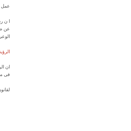
عمل ب
ا ن ر
عن طر
الوعى
الرؤية
ان ال
فى مج
لقانو