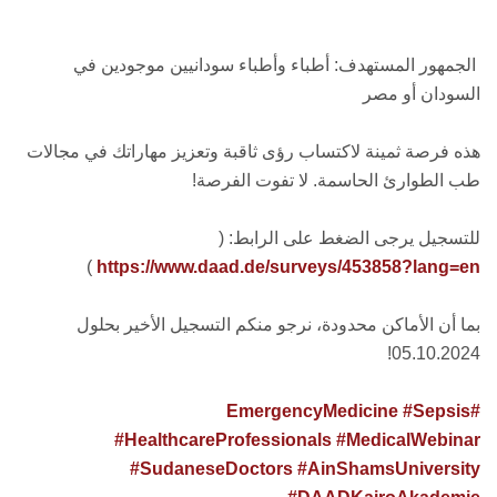
الجمهور المستهدف: أطباء وأطباء سودانيين موجودين في
السودان أو مصر
هذه فرصة ثمينة لاكتساب رؤى ثاقبة وتعزيز مهاراتك في مجالات
طب الطوارئ الحاسمة. لا تفوت الفرصة!
للتسجيل يرجى الضغط على الرابط: (
)
https://www.daad.de/surveys/453858?lang=en
بما أن الأماكن محدودة، نرجو منكم التسجيل الأخير بحلول
05.10.2024!
#Sepsis
#EmergencyMedicine
#HealthcareProfessionals
#MedicalWebinar
#SudaneseDoctors
#AinShamsUniversity