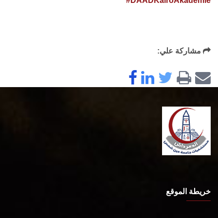
#DAADKairoAkademie
مشاركة علي:
خريطة الموقع