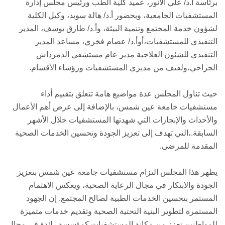
برئاسة أ.د/ علي الأنور، عميد كلية الطب ورئيس مجلس إدارة
المستشفيات الجامعية، وبحضور أ.د/ هالة سويد، وكيل الكلية
لشؤون خدمة المجتمع وتنمية البيئة، وأ.د/ طارق يوسف، المدير
التنفيذي للمستشفيات،أوأ.د/ عصام فخري، مساعد المدير
التنفيذي للشئون العلاجية مدير عام مستشفي الدمرداش
الجراحي،ولفيف من مديري المستشفيات ورؤساء الأقسام.
حيث تناول المجلس عدة مواضيع هامة تتعلق بتقييم أداء
مستشفيات جامعة عين شمس، بالإضافة إلى عرض أهم الأعمال
والأحداث والإنجازات التي شهدتها المستشفيات خلال الأشهر
السابقة.،التي تهدف إلى تعزيز الجودة وتحسين الخدمات الصحية
المقدمة للمرضى.
يظهر هذا المجلس التزام مستشفيات جامعة عين شمس بتعزيز
الجودة والابتكار في مجال الرعاية الصحية، ويعكس الاهتمام
المستمر بتحسين الخدمات الطبية لصالح المجتمع. إن الجهود
المستمرة لتطوير البنية التحتية الصحية وتقديم خدمات متميزة
للمواطنين تعزز من مكانة المستشفيات كمؤسسة رائدة في مجال