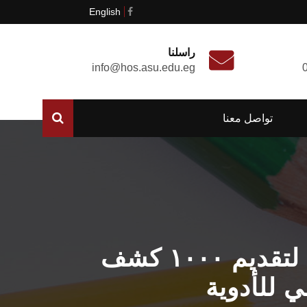
English
راسلنا
info@hos.asu.edu.eg
تواصل معنا
إطلاق جامعة عين شمس مبادرة "صحة في بيتك" لتقديم ١٠٠٠ كشف