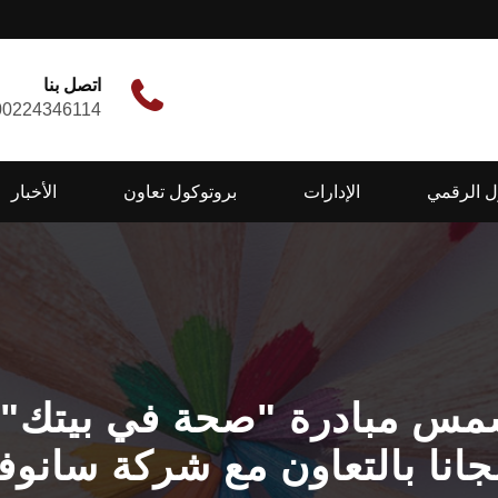
اتصل بنا
00224346114
ل الرقمي
الإدارات
بروتوكول تعاون
الأخبار