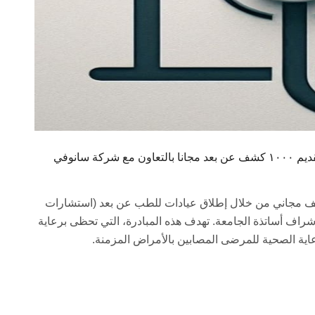
إطلاق جامعة عين شمس مبادرة "صحة في بيتك" لتقديم ١٠٠٠ كشف عن بعد مجانا بالتعاون مع شركة سانوفي
عة عين شمس الإعلان عن تقديم ١٠٠٠ كشف مجاني من خلال إطلاق عيادات للطب عن بعد (استشارات
) فى ٦ تخصصات، تحت إشراف أساتذة الجامعة. تهدف هذه المبادرة، التي تحظى برعاية
عاية الصحية للمرضى المصابين بالأمراض المزمنة.